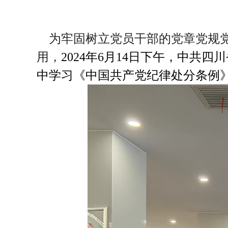
为牢固树立党员干部的党章党规党
用，
2024
年
6
月
1
4
日下午，中共四川
中学习《中国共产党纪律处分条例