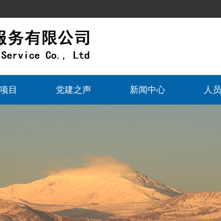
项目
党建之声
新闻中心
人