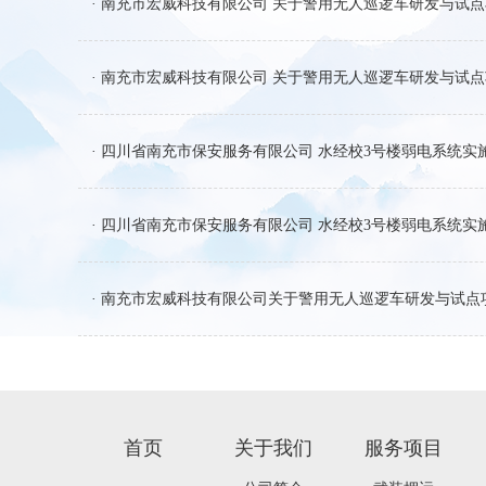
· 南充市宏威科技有限公司 关于警用无人巡逻车研发与试点
· 南充市宏威科技有限公司 关于警用无人巡逻车研发与试
· 四川省南充市保安服务有限公司 水经校3号楼弱电系统
· 四川省南充市保安服务有限公司 水经校3号楼弱电系统
· 南充市宏威科技有限公司关于警用无人巡逻车研发与试点
首页
关于我们
服务项目