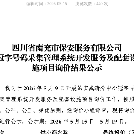
编辑时间：2026-05-15 浏览次数：440 次