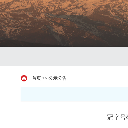
首页
>>
公示公告
冠字号